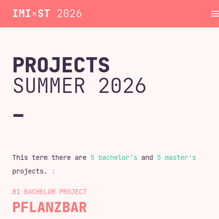
IMI
×
ST
2026
Project
PROJECTS
SUMMER 2026
Schedul
Date
This term there are
5 bachelor's
and
5 master's
Archiv
projects.
:
B1 BACHELOR
Contac
PFLANZBAR