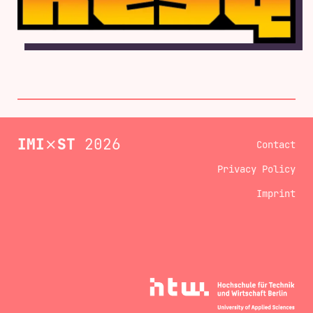
IMI
⨯
ST
2026
Contact
Privacy Policy
Imprint